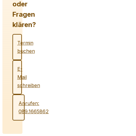
oder
Fragen
klären?
Termin
buchen
E-
Mail
schreiben
Anrufen:
089.1665862