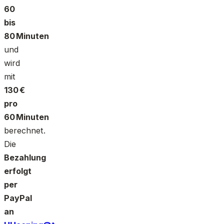
60
bis
80 Minuten
und
wird
mit
130 €
pro
60 Minuten
berechnet.
Die
Bezahlung
erfolgt
per
PayPal
an