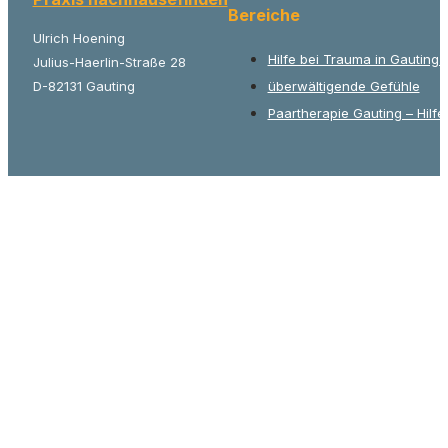
Bereiche
Ulrich Hoening
Hilfe bei Trauma in Gauting
Julius-Haerlin-Straße 28
D-82131 Gauting
überwältigende Gefühle
Paartherapie Gauting – Hilfe 