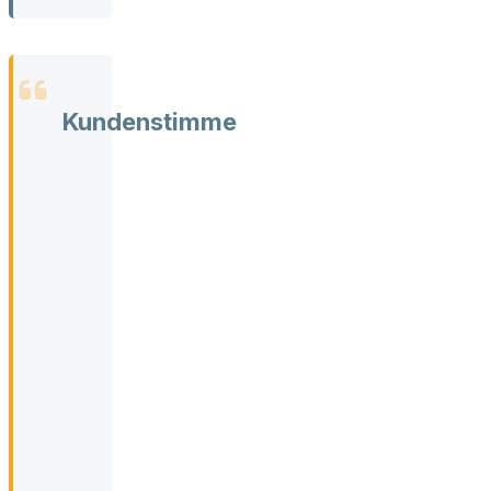
Kundenstimme
Früher
habe
ich
mich
im
Streit
schnell
schuldig
gefühlt.
Jetzt
weiß