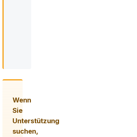
er
sich
besser
öffnen.
Mutter
(48),
Gilching
Wenn
Sie
Unterstützung
suchen,