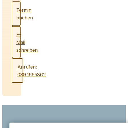
Termin
buchen
E-
Mail
schreiben
Anrufen:
089.1665862