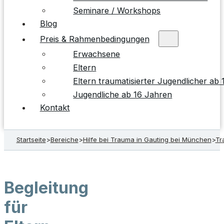
Seminare / Workshops
Blog
Preis & Rahmenbedingungen
Erwachsene
Eltern
Eltern traumatisierter Jugendlicher ab
Jugendliche ab 16 Jahren
Kontakt
Startseite
>
Bereiche
>
Hilfe bei Trauma in Gauting bei München
>
Tr
Begleitung
für