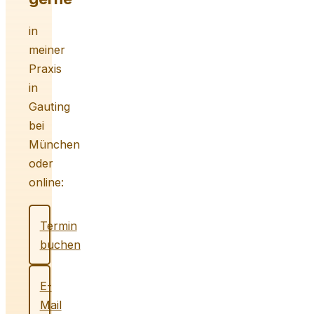
in
meiner
Praxis
in
Gauting
bei
München
oder
online:
Termin
buchen
E-
Mail