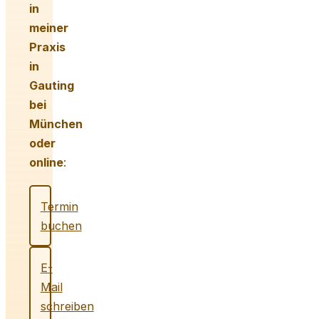
in
meiner
Praxis
in
Gauting
bei
München
oder
online
:
Termin
buchen
E-
Mail
schreiben