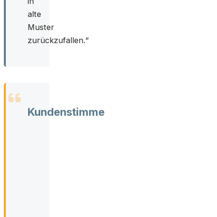
in
alte
Muster
zurückzufallen.“
Kundenstimme
Früher
habe
ich
meine
Wut
gefürchtet