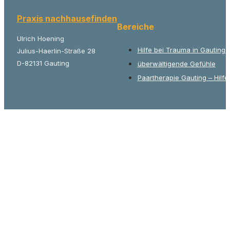
Praxis nachhausefinden
Bereiche
Ulrich Hoening
Hilfe bei Trauma in Gauting
Julius-Haerlin-Straße 28
D-82131 Gauting
überwältigende Gefühle
Paartherapie Gauting – Hilfe 